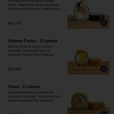
PPiel de salmón tempura y queso 
crema. Topping de salsa acevichada, 
salsa teriyaki ahumada, pasta vermicelli 
y philo strips.
$34.700
Salmon Panko - 12 piezas
Salmón tempura, queso crema y 
aguacate. Topping de salsa de 
maracuyá-mango (Roll Tempura).
$39.800
Sinari - 12 piezas
Langostinos tempura, palmito de 
cangrejo y aguacate. Topping de salsa 
teriyaki ahumada (Roll Tempura).