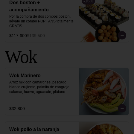
-
16
%
Dos boston +
acompañamiento
Por la compra de dos combos boston, 
llévate un combo POP FANS totalmente 
GRATIS.
$117.600
$139.500
Wok
Wok Marinero
Arroz mix con camarones, pescado 
blanco crujiente, palmito de cangrejo, 
calamar, huevo, aguacate, plátano 
maduro, philo strips y ajonjolí dorado.
$32.800
Wok pollo a la naranja