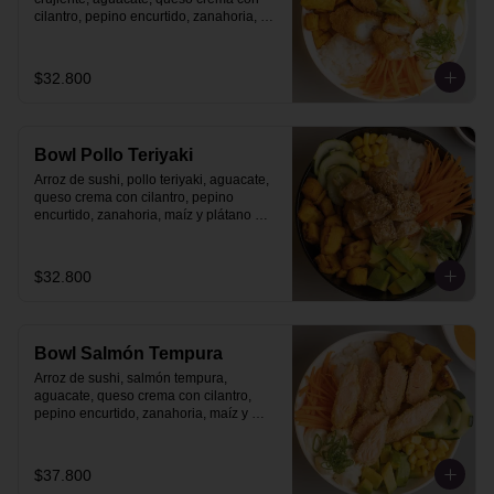
cilantro, pepino encurtido, zanahoria, 
maíz y plátano maduro con topping de 
salsa acevichada.
$32.800
Bowl Pollo Teriyaki
Arroz de sushi, pollo teriyaki, aguacate, 
queso crema con cilantro, pepino 
encurtido, zanahoria, maíz y plátano 
maduro.
$32.800
Bowl Salmón Tempura
Arroz de sushi, salmón tempura, 
aguacate, queso crema con cilantro, 
pepino encurtido, zanahoria, maíz y 
plátano maduro.
$37.800