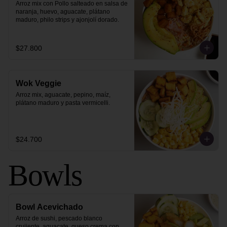
Arroz mix con Pollo salteado en salsa de 
naranja, huevo, aguacate, plátano 
maduro, philo strips y ajonjolí dorado.
$27.800
Wok Veggie
Arroz mix, aguacate, pepino, maíz, 
plátano maduro y pasta vermicelli.
$24.700
Bowls
Bowl Acevichado
Arroz de sushi, pescado blanco 
crujiente, aguacate, queso crema con 