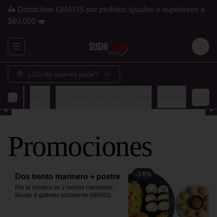
🛵 Domicilios GRATIS por pedidos iguales o superiores a
$60.000 🍣
Abrir menu de navegación
Login
¿Dónde quieres pedir?
ombos
Sushi
Acompañamientos & Postre
Bebidas
Promociones
-
14
%
Dos bento marinero + postre
Por la compra de 2 bentos marineros, 
llévate 8 galletas totalmente GRATIS.