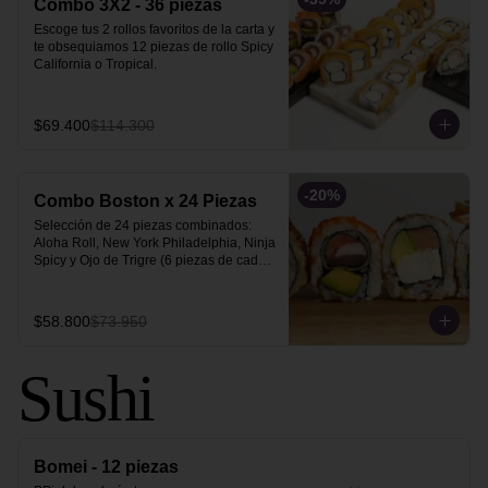
Combo 3X2 - 36 piezas
Escoge tus 2 rollos favoritos de la carta y 
te obsequiamos 12 piezas de rollo Spicy 
California o Tropical.
$69.400
$114.300
-
20
%
Combo Boston x 24 Piezas
Selección de 24 piezas combinados: 
Aloha Roll, New York Philadelphia, Ninja 
Spicy y Ojo de Trigre (6 piezas de cada 
uno).
$58.800
$73.950
Sushi
Bomei - 12 piezas