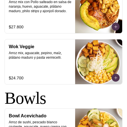
Arroz mix con Pollo salteado en salsa de 
naranja, huevo, aguacate, plátano 
maduro, philo strips y ajonjolí dorado.
$27.800
Wok Veggie
Arroz mix, aguacate, pepino, maíz, 
plátano maduro y pasta vermicelli.
$24.700
Bowls
Bowl Acevichado
Arroz de sushi, pescado blanco 
crujiente, aguacate, queso crema con 