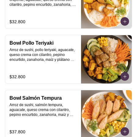
cilantro, pepino encurtido, zanahoria, 
maíz y plátano maduro con topping de 
salsa acevichada.
$32.800
Bowl Pollo Teriyaki
Arroz de sushi, pollo teriyaki, aguacate, 
queso crema con cilantro, pepino 
encurtido, zanahoria, maíz y plátano 
maduro.
$32.800
Bowl Salmón Tempura
Arroz de sushi, salmón tempura, 
aguacate, queso crema con cilantro, 
pepino encurtido, zanahoria, maíz y 
plátano maduro.
$37.800