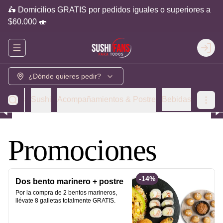
🛵 Domicilios GRATIS por pedidos iguales o superiores a
$60.000 🍣
Abrir menu de navegación
Login
¿Dónde quieres pedir?
ombos
Sushi
Acompañamientos & Postre
Bebidas
Promociones
-
14
%
Dos bento marinero + postre
Por la compra de 2 bentos marineros, 
llévate 8 galletas totalmente GRATIS.