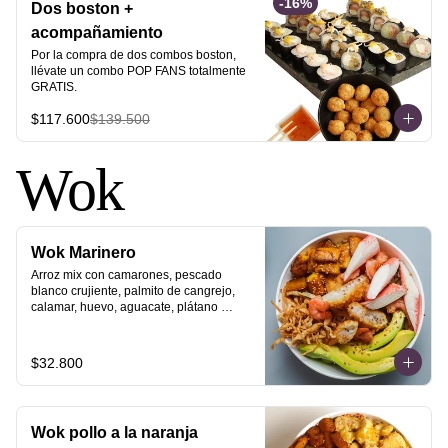
-
16
%
Dos boston +
acompañamiento
Por la compra de dos combos boston, 
llévate un combo POP FANS totalmente 
GRATIS.
$117.600
$139.500
Wok
Wok Marinero
Arroz mix con camarones, pescado 
blanco crujiente, palmito de cangrejo, 
calamar, huevo, aguacate, plátano 
maduro, philo strips y ajonjolí dorado.
$32.800
Wok pollo a la naranja