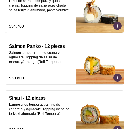
PPiel de salmón tempura y queso 
crema. Topping de salsa acevichada, 
salsa teriyaki ahumada, pasta vermicelli 
y philo strips.
$34.700
Salmon Panko - 12 piezas
Salmón tempura, queso crema y 
aguacate. Topping de salsa de 
maracuyá-mango (Roll Tempura).
$39.800
Sinari - 12 piezas
Langostinos tempura, palmito de 
cangrejo y aguacate. Topping de salsa 
teriyaki ahumada (Roll Tempura).