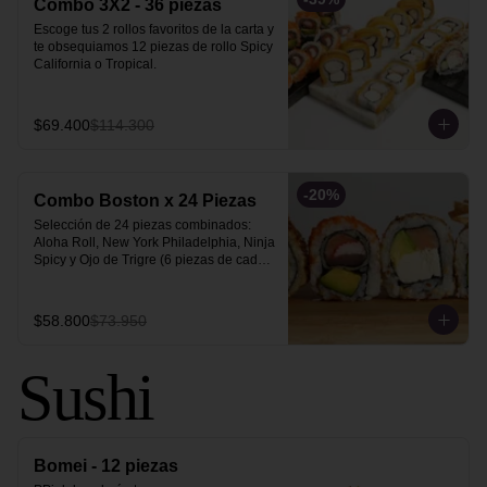
Combo 3X2 - 36 piezas
Escoge tus 2 rollos favoritos de la carta y 
te obsequiamos 12 piezas de rollo Spicy 
California o Tropical.
$69.400
$114.300
-
20
%
Combo Boston x 24 Piezas
Selección de 24 piezas combinados: 
Aloha Roll, New York Philadelphia, Ninja 
Spicy y Ojo de Trigre (6 piezas de cada 
uno).
$58.800
$73.950
Sushi
Bomei - 12 piezas