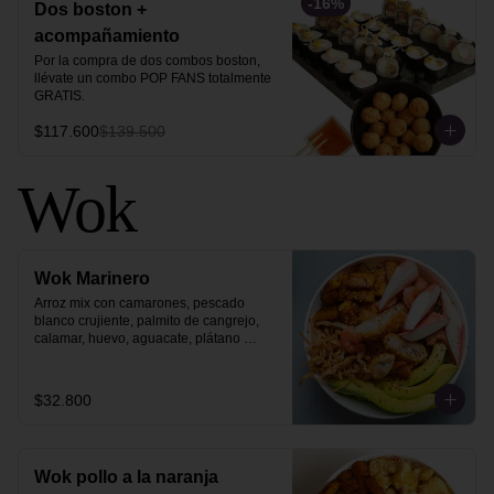
-
16
%
Dos boston +
acompañamiento
Por la compra de dos combos boston, 
llévate un combo POP FANS totalmente 
GRATIS.
$117.600
$139.500
Wok
Wok Marinero
Arroz mix con camarones, pescado 
blanco crujiente, palmito de cangrejo, 
calamar, huevo, aguacate, plátano 
maduro, philo strips y ajonjolí dorado.
$32.800
Wok pollo a la naranja