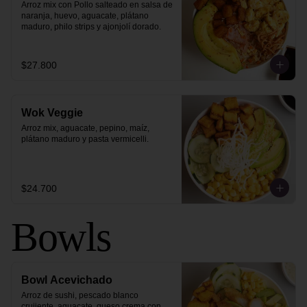
Arroz mix con Pollo salteado en salsa de 
naranja, huevo, aguacate, plátano 
maduro, philo strips y ajonjolí dorado.
$27.800
Wok Veggie
Arroz mix, aguacate, pepino, maíz, 
plátano maduro y pasta vermicelli.
$24.700
Bowls
Bowl Acevichado
Arroz de sushi, pescado blanco 
crujiente, aguacate, queso crema con 