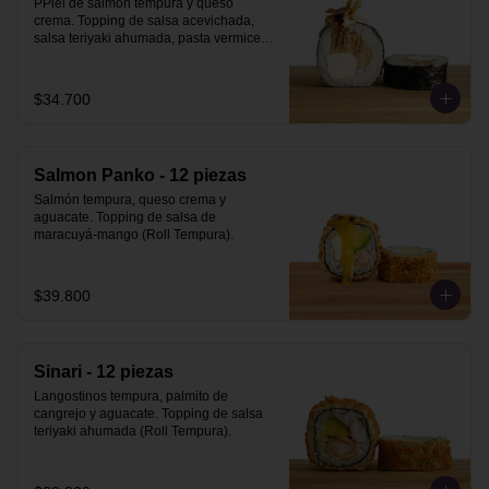
PPiel de salmón tempura y queso 
crema. Topping de salsa acevichada, 
salsa teriyaki ahumada, pasta vermicelli 
y philo strips.
$34.700
Salmon Panko - 12 piezas
Salmón tempura, queso crema y 
aguacate. Topping de salsa de 
maracuyá-mango (Roll Tempura).
$39.800
Sinari - 12 piezas
Langostinos tempura, palmito de 
cangrejo y aguacate. Topping de salsa 
teriyaki ahumada (Roll Tempura).