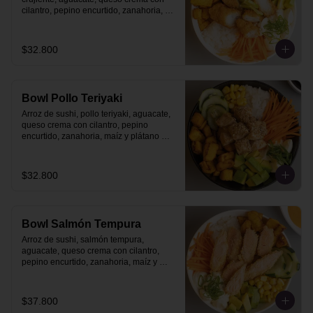
cilantro, pepino encurtido, zanahoria, 
maíz y plátano maduro con topping de 
salsa acevichada.
$32.800
Bowl Pollo Teriyaki
Arroz de sushi, pollo teriyaki, aguacate, 
queso crema con cilantro, pepino 
encurtido, zanahoria, maíz y plátano 
maduro.
$32.800
Bowl Salmón Tempura
Arroz de sushi, salmón tempura, 
aguacate, queso crema con cilantro, 
pepino encurtido, zanahoria, maíz y 
plátano maduro.
$37.800