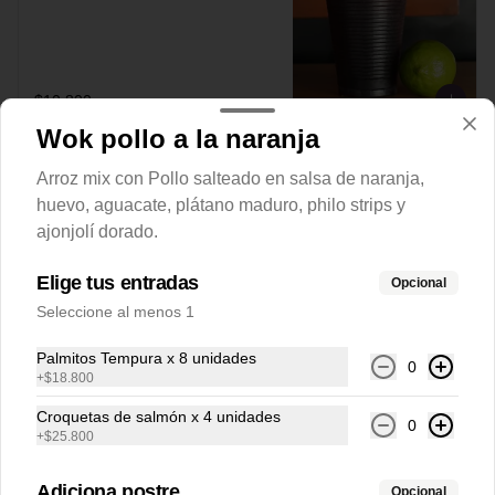
$10.800
Wok pollo a la naranja
Arroz mix con Pollo salteado en salsa de naranja,
huevo, aguacate, plátano maduro, philo strips y
ajonjolí dorado.
Elige tus entradas
Opcional
Seleccione al menos 1
Palmitos Tempura x 8 unidades
0
+
$18.800
Conócenos
Croquetas de salmón x 4 unidades
0
Zona de Delivery
+
$25.800
T&C Boletos Parque Mundo Aventura
Adiciona postre
Opcional