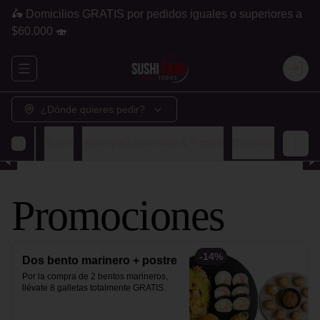
🛵 Domicilios GRATIS por pedidos iguales o superiores a
$60.000 🍣
Abrir menu de navegación
Login
¿Dónde quieres pedir?
ombos
Sushi
Acompañamientos & Postre
Bebidas
Promociones
-
14
%
Dos bento marinero + postre
Por la compra de 2 bentos marineros, 
llévate 8 galletas totalmente GRATIS.