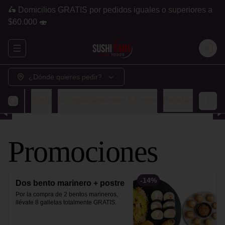
🛵 Domicilios GRATIS por pedidos iguales o superiores a
$60.000 🍣
Abrir menu de navegación
Login
¿Dónde quieres pedir?
ombos
Sushi
Acompañamientos & Postre
Bebidas
Promociones
-
14
%
Dos bento marinero + postre
Por la compra de 2 bentos marineros, 
llévate 8 galletas totalmente GRATIS.