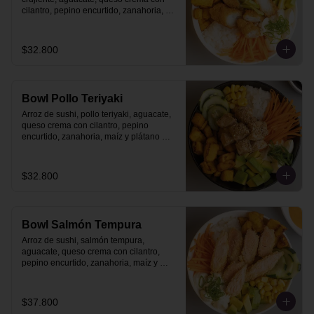
cilantro, pepino encurtido, zanahoria, 
maíz y plátano maduro con topping de 
salsa acevichada.
$32.800
Bowl Pollo Teriyaki
Arroz de sushi, pollo teriyaki, aguacate, 
queso crema con cilantro, pepino 
encurtido, zanahoria, maíz y plátano 
maduro.
$32.800
Bowl Salmón Tempura
Arroz de sushi, salmón tempura, 
aguacate, queso crema con cilantro, 
pepino encurtido, zanahoria, maíz y 
plátano maduro.
$37.800