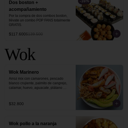
-
16
%
Dos boston +
acompañamiento
Por la compra de dos combos boston, 
llévate un combo POP FANS totalmente 
GRATIS.
$117.600
$139.500
Wok
Wok Marinero
Arroz mix con camarones, pescado 
blanco crujiente, palmito de cangrejo, 
calamar, huevo, aguacate, plátano 
maduro, philo strips y ajonjolí dorado.
$32.800
Wok pollo a la naranja