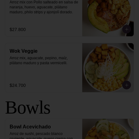
Arroz mix con Pollo salteado en salsa de 
naranja, huevo, aguacate, plátano 
maduro, philo strips y ajonjolí dorado.
$27.800
Wok Veggie
Arroz mix, aguacate, pepino, maíz, 
plátano maduro y pasta vermicelli.
$24.700
Bowls
Bowl Acevichado
Arroz de sushi, pescado blanco 
crujiente, aguacate, queso crema con 