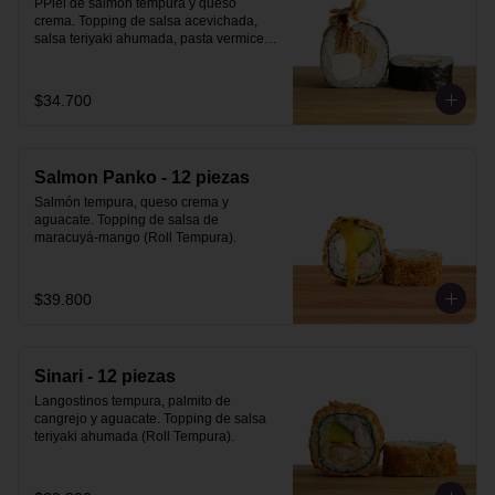
PPiel de salmón tempura y queso 
crema. Topping de salsa acevichada, 
salsa teriyaki ahumada, pasta vermicelli 
y philo strips.
$34.700
Salmon Panko - 12 piezas
Salmón tempura, queso crema y 
aguacate. Topping de salsa de 
maracuyá-mango (Roll Tempura).
$39.800
Sinari - 12 piezas
Langostinos tempura, palmito de 
cangrejo y aguacate. Topping de salsa 
teriyaki ahumada (Roll Tempura).