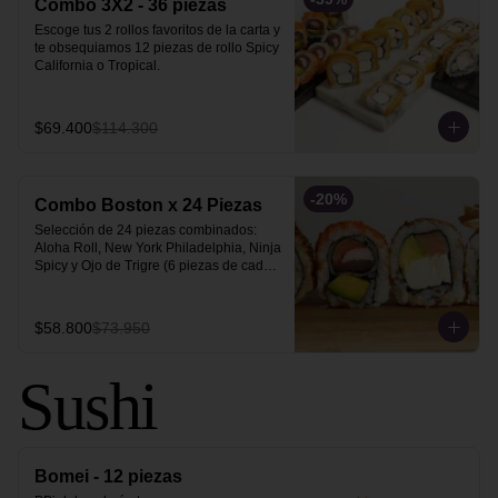
Combo 3X2 - 36 piezas
Escoge tus 2 rollos favoritos de la carta y 
te obsequiamos 12 piezas de rollo Spicy 
California o Tropical.
$69.400
$114.300
-
20
%
Combo Boston x 24 Piezas
Selección de 24 piezas combinados: 
Aloha Roll, New York Philadelphia, Ninja 
Spicy y Ojo de Trigre (6 piezas de cada 
uno).
$58.800
$73.950
Sushi
Bomei - 12 piezas