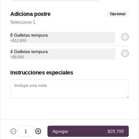
T&C Boletos Parque Mundo Aventura
Adiciona postre
Opcional
Términos y condiciones
Seleccione 1
Política de privacidad
8 Galletas tempura
Redes sociales
+
$12.800
4 Galletas tempura
Instagram
+
$8.800
Facebook
Instrucciones especiales
Mi cuenta
Pedir
Iniciar sesión
Powered by
Agregar
$29.700