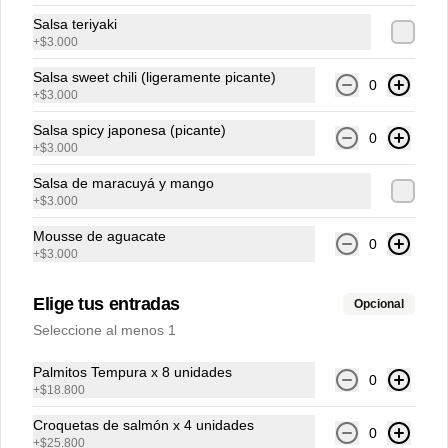
Salsa teriyaki
Bowl Veggie
+
$3.000
Arroz de sushi, aguacate, queso crema 
con cilantro, pepino encurtido, 
Salsa sweet chili (ligeramente picante)
zanahoria, maíz, plátano maduro y pasta 
0
+
$3.000
vermicelli.
Salsa spicy japonesa (picante)
0
$29.700
+
$3.000
Salsa de maracuyá y mango
+
$3.000
Mousse de aguacate
0
+
$3.000
Elige tus entradas
Opcional
Seleccione al menos 1
Palmitos Tempura x 8 unidades
0
+
$18.800
Conócenos
Croquetas de salmón x 4 unidades
0
Zona de Delivery
+
$25.800