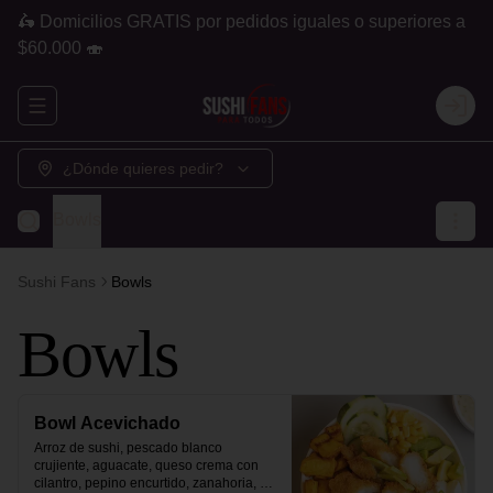
🛵 Domicilios GRATIS por pedidos iguales o superiores a
$60.000 🍣
Abrir menu de navegación
Login
¿Dónde quieres pedir?
Bowls
Sushi Fans
Bowls
Bowls
Bowl Acevichado
Arroz de sushi, pescado blanco 
crujiente, aguacate, queso crema con 
cilantro, pepino encurtido, zanahoria, 