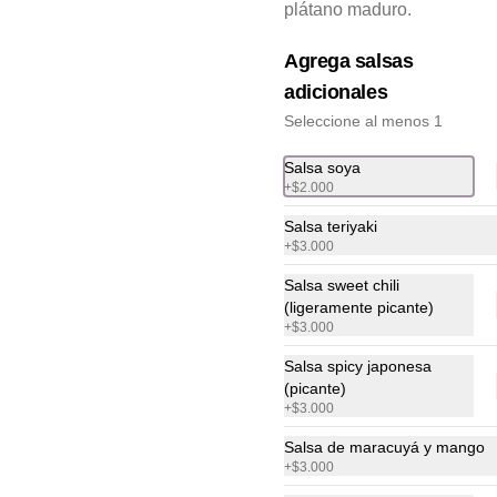
plátano maduro.
es a $60.000 🍣
Agrega salsas
adicionales
Seleccione al menos 1
Salsa soya
+
$2.000
Salsa teriyaki
+
$3.000
Salsa sweet chili
(ligeramente picante)
+
$3.000
Salsa spicy japonesa
(picante)
Bowl Pollo Teriyaki
+
$3.000
Arroz de sushi, pollo teriyaki, 
aguacate, queso crema con cilantro, 
Salsa de maracuyá y mango
pepino encurtido, zanahoria, maíz y 
+
$3.000
plátano maduro.