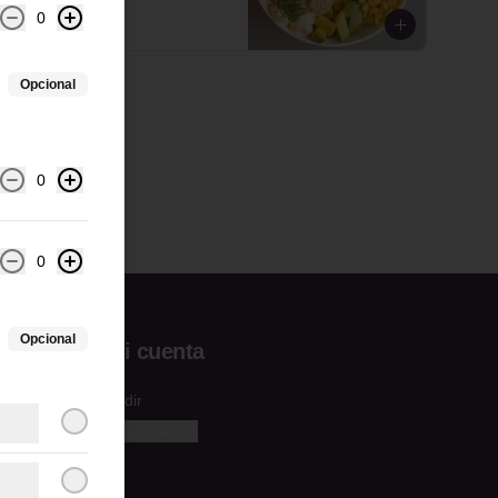
0
$37.800
Opcional
0
0
Opcional
Mi cuenta
Pedir
Iniciar sesión