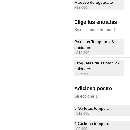
Mousse de aguacate
$32.800
+
$3.000
Elige tus entradas
Seleccione al menos 1
Palmitos Tempura x 8
unidades
+
$18.800
Croquetas de salmón x 4
unidades
+
$25.800
Adiciona postre
nos
Redes sociales
Seleccione 1
ivery
Instagram
8 Galletas tempura
s Parque Mundo Aventura
Facebook
+
$12.800
condiciones
4 Galletas tempura
privacidad
+
$8.800