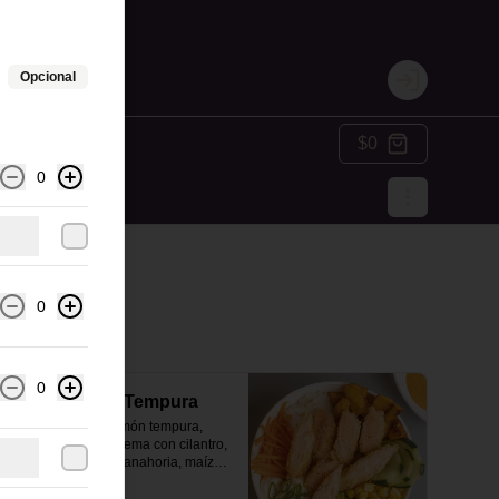
Opcional
Login
$0
0
0
0
Bowl Salmón Tempura
Arroz de sushi, salmón tempura, 
aguacate, queso crema con cilantro, 
pepino encurtido, zanahoria, maíz y 
plátano maduro.