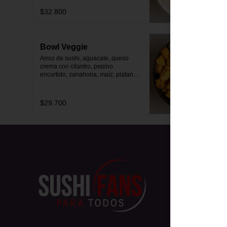
$32.800
Bowl Veggie
Arroz de sushi, aguacate, queso 
crema con cilantro, pepino 
encurtido, zanahoria, maíz, plátano 
maduro y pasta vermicelli.
$29.700
Conóce
Zona de Del
T&C Boleto
Términos y 
Política de 