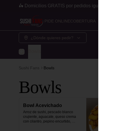
🛵 Domicilios GRATIS por pedidos iguales o superior
PIDE ONLINE
COBERTURA
¿Dónde quieres pedir?
Bowls
Sushi Fans
Bowls
Bowls
Bowl Acevichado
Arroz de sushi, pescado blanco 
crujiente, aguacate, queso crema 
con cilantro, pepino encurtido, 
zanahoria, maíz y plátano maduro 
con topping de salsa acevichada.