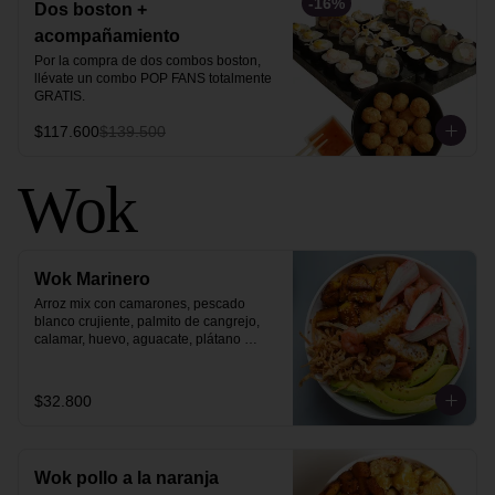
-
16
%
Dos boston +
acompañamiento
Por la compra de dos combos boston, 
llévate un combo POP FANS totalmente 
GRATIS.
$117.600
$139.500
Wok
Wok Marinero
Arroz mix con camarones, pescado 
blanco crujiente, palmito de cangrejo, 
calamar, huevo, aguacate, plátano 
maduro, philo strips y ajonjolí dorado.
$32.800
Wok pollo a la naranja