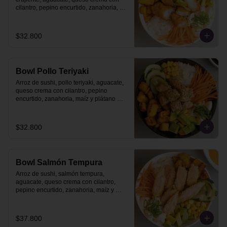
cilantro, pepino encurtido, zanahoria, 
maíz y plátano maduro con topping de 
salsa acevichada.
$32.800
Bowl Pollo Teriyaki
Arroz de sushi, pollo teriyaki, aguacate, 
queso crema con cilantro, pepino 
encurtido, zanahoria, maíz y plátano 
maduro.
$32.800
Bowl Salmón Tempura
Arroz de sushi, salmón tempura, 
aguacate, queso crema con cilantro, 
pepino encurtido, zanahoria, maíz y 
plátano maduro.
$37.800