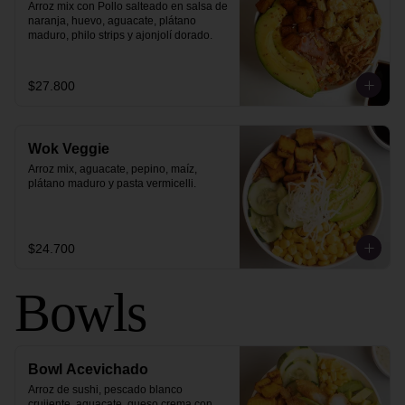
Arroz mix con Pollo salteado en salsa de 
naranja, huevo, aguacate, plátano 
maduro, philo strips y ajonjolí dorado.
$27.800
Wok Veggie
Arroz mix, aguacate, pepino, maíz, 
plátano maduro y pasta vermicelli.
$24.700
Bowls
Bowl Acevichado
Arroz de sushi, pescado blanco 
crujiente, aguacate, queso crema con 