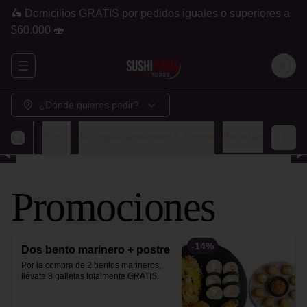
🛵 Domicilios GRATIS por pedidos iguales o superiores a
$60.000 🍣
Abrir menu de navegación
Login
¿Dónde quieres pedir?
ombos
Sushi
Acompañamientos & Postre
Bebidas
Promociones
-
14
%
Dos bento marinero + postre
Por la compra de 2 bentos marineros, 
llévate 8 galletas totalmente GRATIS.