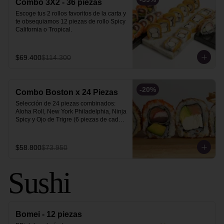
Combo 3X2 - 36 piezas
Escoge tus 2 rollos favoritos de la carta y 
te obsequiamos 12 piezas de rollo Spicy 
California o Tropical.
$69.400
$114.300
-
20
%
Combo Boston x 24 Piezas
Selección de 24 piezas combinados: 
Aloha Roll, New York Philadelphia, Ninja 
Spicy y Ojo de Trigre (6 piezas de cada 
uno).
$58.800
$73.950
Sushi
Bomei - 12 piezas