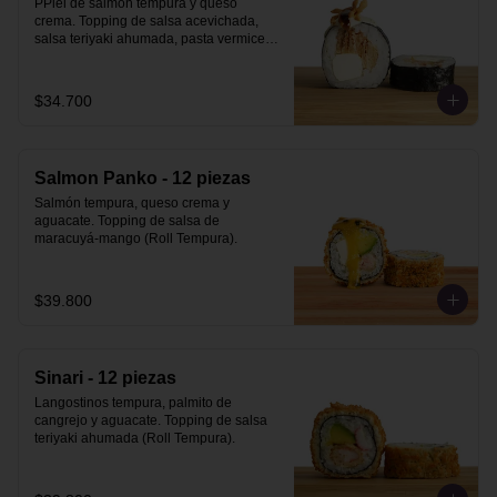
PPiel de salmón tempura y queso 
crema. Topping de salsa acevichada, 
salsa teriyaki ahumada, pasta vermicelli 
y philo strips.
$34.700
Salmon Panko - 12 piezas
Salmón tempura, queso crema y 
aguacate. Topping de salsa de 
maracuyá-mango (Roll Tempura).
$39.800
Sinari - 12 piezas
Langostinos tempura, palmito de 
cangrejo y aguacate. Topping de salsa 
teriyaki ahumada (Roll Tempura).