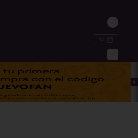
Login
$0