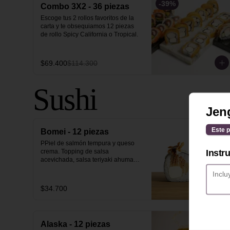
-
39
%
Combo 3X2 - 36 piezas
Escoge tus 2 rollos favoritos de la 
carta y te obsequiamos 12 piezas 
de rollo Spicy California o Tropical.
$69.400
$114.300
Sushi
Jen
Este p
Bomei - 12 piezas
PPiel de salmón tempura y queso 
Instr
crema. Topping de salsa 
acevichada, salsa teriyaki ahumada, 
pasta vermicelli y philo strips.
$34.700
Alaska - 12 piezas