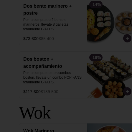
-
14
%
Dos bento marinero +
postre
Por la compra de 2 bentos 
marineros, llévate 8 galletas 
totalmente GRATIS.
$73.600
$85.400
-
16
%
Dos boston +
acompañamiento
Por la compra de dos combos 
boston, llévate un combo POP FANS 
totalmente GRATIS.
$117.600
$139.500
Wok
Wok Marinero