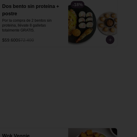
-
18
%
Dos bento sin proteina +
postre
Por la compra de 2 bentos sin 
proteina, llévate 8 galletas 
totalmente GRATIS.
$59.600
$72.400
Wok Veggie