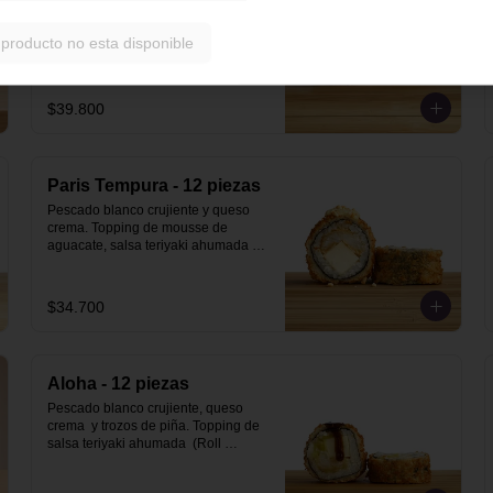
12 piezas
Salmón fresco, queso crema y 
 producto no esta disponible
aguacate. Topping de ajonjolí 
dorado.
$39.800
Paris Tempura - 12 piezas
Pescado blanco crujiente y queso 
crema. Topping de mousse de 
aguacate, salsa teriyaki ahumada y 
maní (Roll Tempura).
$34.700
Aloha - 12 piezas
Pescado blanco crujiente, queso 
crema  y trozos de piña. Topping de 
salsa teriyaki ahumada  (Roll 
Tempura).