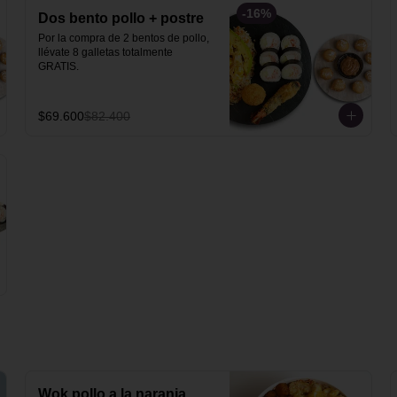
-
16
%
Dos bento pollo + postre
Por la compra de 2 bentos de pollo, 
llévate 8 galletas totalmente 
GRATIS.
$69.600
$82.400
Wok pollo a la naranja