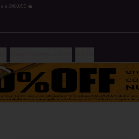
es a $60.000 🍣
shi
Acompañamientos & Postre
Bebidas