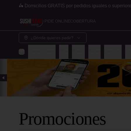
🛵 Domicilios GRATIS por pedidos iguales o superior
PIDE ONLINE
COBERTURA
¿Dónde quieres pedir?
Promociones
Wok
Bowls
Bento
Combos
Su
Promociones