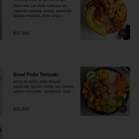
Arroz mix con Pollo salteado en 
salsa de naranja, huevo, aguacate, 
plátano maduro, philo strips y 
ajonjolí dorado.
$27.800
Bowl Pollo Teriyaki
Arroz de sushi, pollo teriyaki, 
aguacate, queso crema con cilantro, 
pepino encurtido, zanahoria, maíz y 
plátano maduro.
$32.800