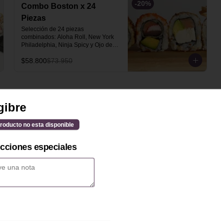
-
20
%
Combo Boston x 24
Piezas
Selección de 24 piezas 
combinados: Aloha Roll, New York 
Philadelphia, Ninja Spicy y Ojo de 
Trigre (6 piezas de cada uno).
$58.800
$73.950
gibre
roducto no esta disponible
Salmon Panko - 12
piezas
ucciones especiales
Salmón tempura, queso crema y 
aguacate. Topping de salsa de 
maracuyá-mango (Roll Tempura).
$39.800
New York Philadelphia -