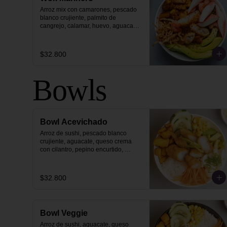
Arroz mix con camarones, pescado 
blanco crujiente, palmito de 
cangrejo, calamar, huevo, aguacate, 
plátano maduro, philo strips y 
ajonjolí dorado.
$32.800
Bowls
Bowl Acevichado
Arroz de sushi, pescado blanco 
crujiente, aguacate, queso crema 
con cilantro, pepino encurtido, 
zanahoria, maíz y plátano maduro 
con topping de salsa acevichada.
$32.800
Bowl Veggie
Arroz de sushi, aguacate, queso 