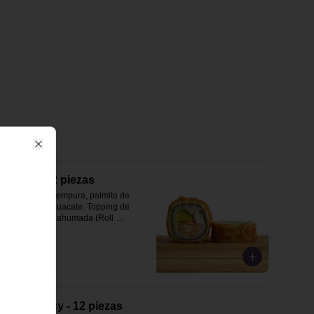
Close
Sinari - 12 piezas
Langostinos tempura, palmito de 
cangrejo y aguacate. Topping de 
salsa teriyaki ahumada (Roll 
Tempura).
$39.800
Ninja spicy - 12 piezas