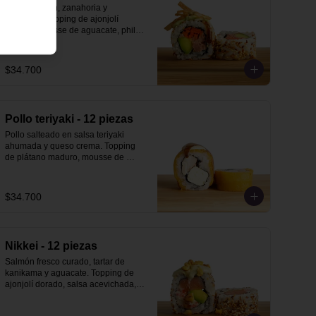
Tartar de atún, zanahoria y 
aguacate. Topping de ajonjolí 
dorado, mousse de aguacate, philo 
strips y salsa teriyaki ahumada.
$34.700
Pollo teriyaki - 12 piezas
Pollo salteado en salsa teriyaki 
ahumada y queso crema. Topping 
de plátano maduro, mousse de 
aguacate y salsa teriyaki ahumada.
$34.700
Nikkei - 12 piezas
Salmón fresco curado, tartar de 
kanikama y aguacate. Topping de 
ajonjolí dorado, salsa acevichada, 
salsa teriyaki ahumada y maiz 
cancha.