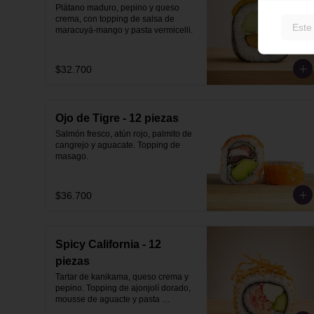
Plátano maduro, pepino y queso 
crema, con topping de salsa de 
Este
maracuyá-mango y pasta vermicelli.
$32.700
Ojo de Tigre - 12 piezas
Salmón fresco, atún rojo, palmito de 
cangrejo y aguacate. Topping de 
masago.
$36.700
Spicy California - 12
piezas
Tartar de kanikama, queso crema y 
pepino. Topping de ajonjolí dorado, 
mousse de aguacte y pasta 
vermicelli.